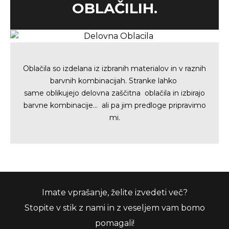
OBLAČILIH.
Oblačila so izdelana iz izbranih
materialov in v raznih
barvnih
kombinacijah. Stranke lahko
same
oblikujejo delovna zaščitna oblačila
in izbirajo
barvne kombinacije… ali
pa jim predloge pripravimo
mi.
Imate vprašanje, želite izvedeti več?
Stopite v stik z nami in z veseljem vam bomo
pomagali!