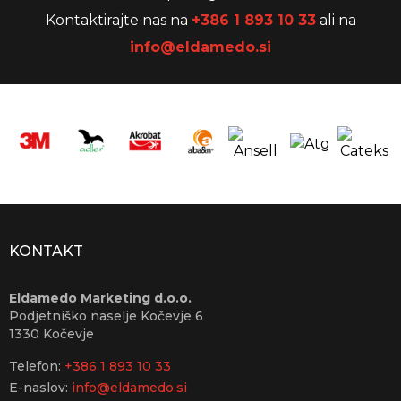
Kontaktirajte nas na
+386 1 893 10 33
ali na
info@eldamedo.si
KONTAKT
Eldamedo Marketing d.o.o.
Podjetniško naselje Kočevje 6
1330 Kočevje
Telefon:
+386 1 893 10 33
E-naslov:
info@eldamedo.si